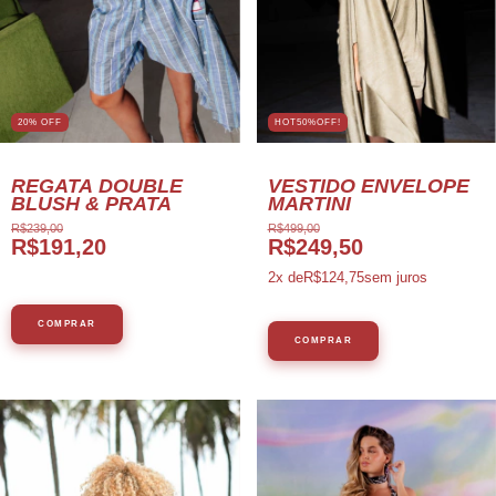
20
%
OFF
HOT50%OFF!
REGATA DOUBLE
VESTIDO ENVELOPE
BLUSH & PRATA
MARTINI
R$239,00
R$499,00
R$191,20
R$249,50
2
x de
R$124,75
sem juros
COMPRAR
COMPRAR