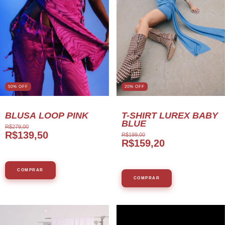
50
%
OFF
20
%
OFF
BLUSA LOOP PINK
T-SHIRT LUREX BABY
BLUE
R$279,00
R$139,50
R$199,00
R$159,20
COMPRAR
COMPRAR