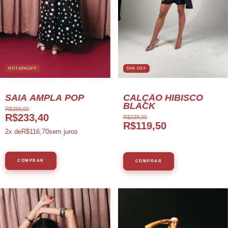
HOT40%OFF
50% OFF
SAIA AMPLA POP
CALÇÃO HIBISCO
BLACK
R$389,00
R$233,40
R$239,00
R$119,50
2
x de
R$116,70
sem juros
COMPRAR
COMPRAR