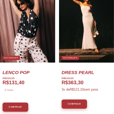
HOT40%OFF
HOT30%OFF
LENÇO POP
DRESS PEARL
R$219,00
R$519,00
R$131,40
R$363,30
3
x de
R$121,10
sem juros
3 cores
COMPRAR
COMPRAR