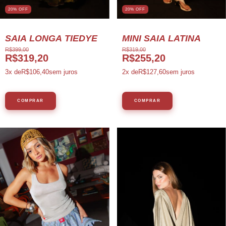
20
%
OFF
20% OFF
SAIA LONGA TIEDYE
MINI SAIA LATINA
R$399,00
R$319,00
R$319,20
R$255,20
3
x de
R$106,40
sem juros
2
x de
R$127,60
sem juros
COMPRAR
COMPRAR