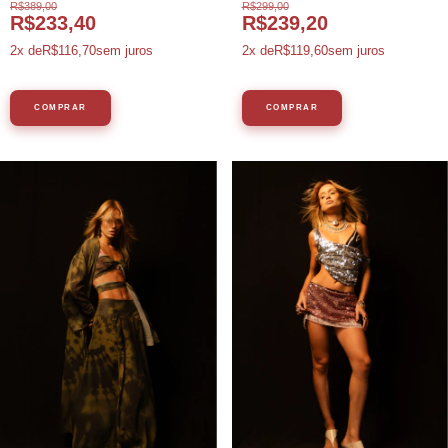
R$389,00
R$299,00
R$233,40
R$239,20
2
x de
R$116,70
sem juros
2
x de
R$119,60
sem juros
COMPRAR
COMPRAR