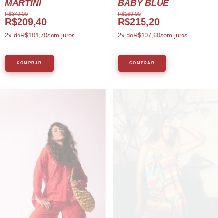
MARTINI
BABY BLUE
R$349,00
R$269,00
R$209,40
R$215,20
2
x de
R$104,70
sem juros
2
x de
R$107,60
sem juros
COMPRAR
COMPRAR