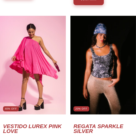
40% OFF
20
%
OFF
VESTIDO LUREX PINK
REGATA SPARKLE
LOVE
SILVER