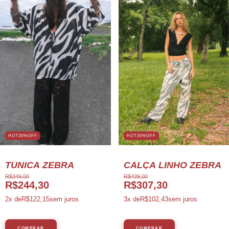
HOT30%OFF
HOT30%OFF
TÚNICA ZEBRA
CALÇA LINHO ZEBRA
R$349,00
R$439,00
R$244,30
R$307,30
2
x de
R$122,15
sem juros
3
x de
R$102,43
sem juros
COMPRAR
COMPRAR