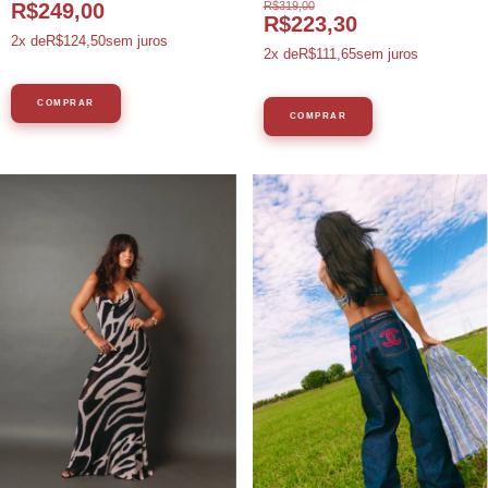
R$319,00
R$249,00
R$223,30
2
x de
R$124,50
sem juros
2
x de
R$111,65
sem juros
COMPRAR
COMPRAR