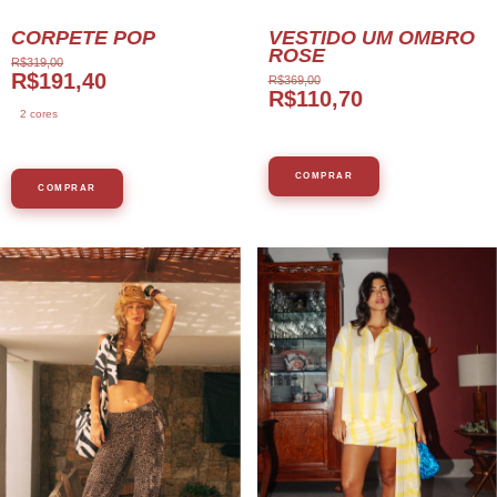
CORPETE POP
VESTIDO UM OMBRO
ROSE
R$319,00
R$191,40
R$369,00
R$110,70
2 cores
COMPRAR
COMPRAR