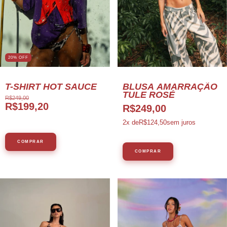
20
%
OFF
T-SHIRT HOT SAUCE
BLUSA AMARRAÇÃO
TULE ROSÉ
R$249,00
R$199,20
R$249,00
2
x de
R$124,50
sem juros
COMPRAR
COMPRAR