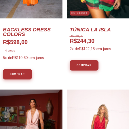
HOT30%OFF
BACKLESS DRESS
TÚNICA LA ISLA
COLORS
R$349,00
R$244,30
R$598,00
2
x de
R$122,15
sem juros
4 cores
5
x de
R$119,60
sem juros
COMPRAR
COMPRAR