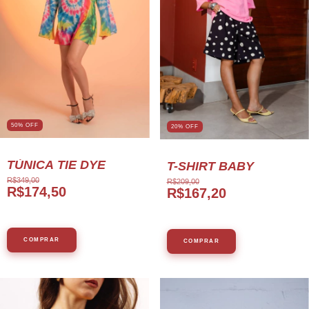
50% OFF
20
%
OFF
TÚNICA TIE DYE
T-SHIRT BABY
R$349,00
R$209,00
R$174,50
R$167,20
COMPRAR
COMPRAR