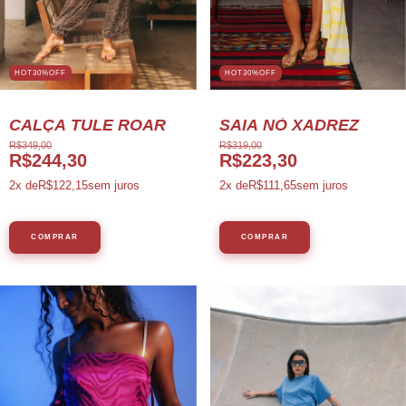
HOT30%OFF
HOT30%OFF
CALÇA TULE ROAR
SAIA NÓ XADREZ
R$349,00
R$319,00
R$244,30
R$223,30
2
x de
R$122,15
sem juros
2
x de
R$111,65
sem juros
COMPRAR
COMPRAR