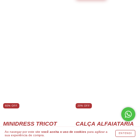
20
%
OFF
60% OFF
CALÇA ALFAIATARIA
MINIDRESS TRICOT
POP
R$279,00
Ao navegar por este site
você aceita o uso de cookies
para agilizar a
ENTENDI
R$111,60
sua experiência de compra.
R$419,00