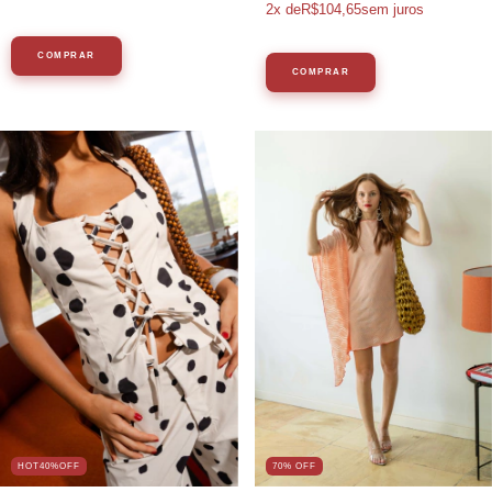
2
x de
R$104,65
sem juros
COMPRAR
COMPRAR
HOT40%OFF
70% OFF