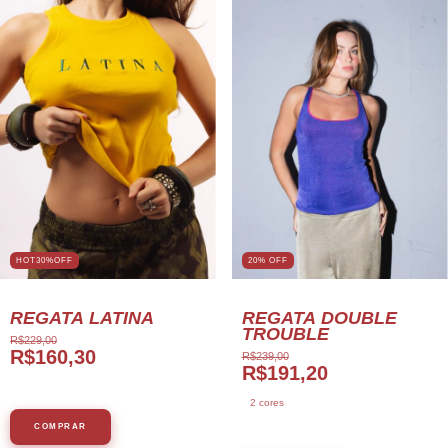
HOT30%OFF
20
%
OFF
REGATA LATINA
REGATA DOUBLE
TROUBLE
R$229,00
R$160,30
R$239,00
R$191,20
2 cores
COMPRAR