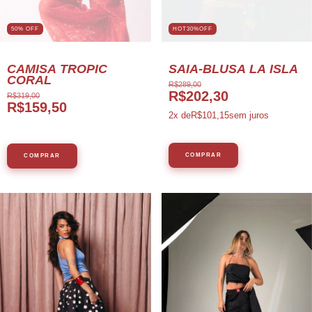
HOT30%OFF
50% OFF
SAIA-BLUSA LA ISLA
CAMISA TROPIC
CORAL
R$289,00
R$202,30
R$319,00
R$159,50
2
x de
R$101,15
sem juros
COMPRAR
COMPRAR