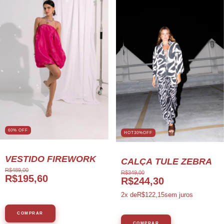
60% OFF
HOT30%OFF
VESTIDO FIREWORK
CALÇA TULE ZEBRA
R$489,00
R$349,00
R$195,60
R$244,30
2
x de
R$122,15
sem juros
COMPRAR
COMPRAR