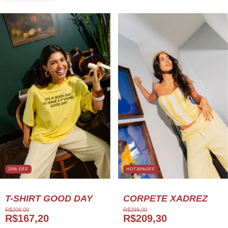
20
%
OFF
HOT30%OFF
T-SHIRT GOOD DAY
CORPETE XADREZ
R$209,00
R$299,00
R$167,20
R$209,30