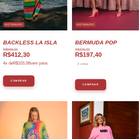
HOT30%OFF
HOT40%OFF
BACKLESS LA ISLA
BERMUDA POP
R$589,00
R$329,00
R$412,30
R$197,40
4
x de
R$103,08
sem juros
2 cores
COMPRAR
COMPRAR