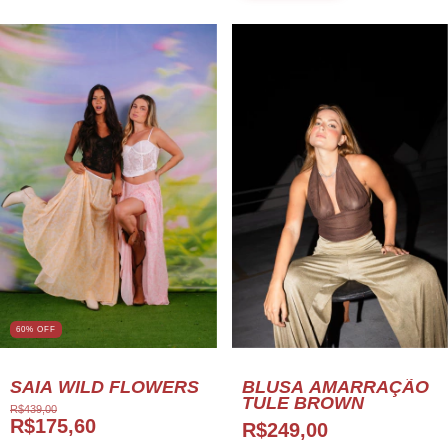
60% OFF
BLUSA AMARRAÇÃO
SAIA WILD FLOWERS
TULE BROWN
R$439,00
R$175,60
R$249,00