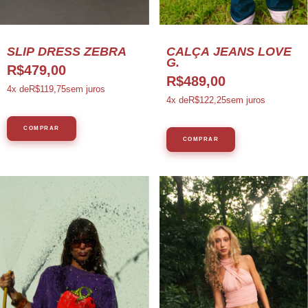
CALÇA JEANS LOVE
SLIP DRESS ZEBRA
G.
R$479,00
R$489,00
4
x de
R$119,75
sem juros
4
x de
R$122,25
sem juros
COMPRAR
COMPRAR