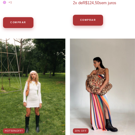
2
x de
R$124,50
sem juros
+1
COMPRAR
COMPRAR
HOT50%OFF!
30% OFF