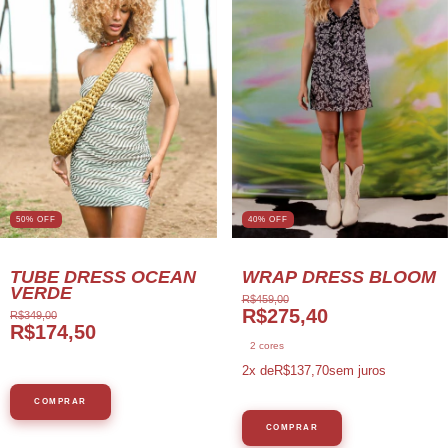
50% OFF
40% OFF
TUBE DRESS OCEAN
WRAP DRESS BLOOM
VERDE
R$459,00
R$275,40
R$349,00
R$174,50
2 cores
2
x de
R$137,70
sem juros
COMPRAR
COMPRAR