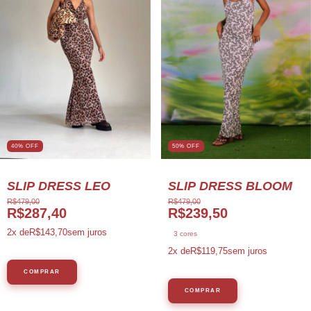
40% OFF
50% OFF
SLIP DRESS LEO
SLIP DRESS BLOOM
R$479,00
R$479,00
R$287,40
R$239,50
2
x de
R$143,70
sem juros
3 cores
2
x de
R$119,75
sem juros
COMPRAR
COMPRAR