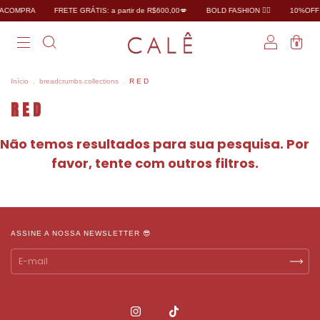
RACOMPRA
FRETE GRÁTIS: a partir de R$600,00💋
BOLD FASHION ❤️‍🔥
10%OFF 
0
Início
.
breadcrumbs.collections
.
R E D
R E D
Não temos resultados para sua pesquisa. Por
favor, tente com outros filtros.
ASSINE A NOSSA NEWSLETTER 😎